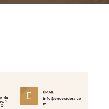
EMAIL
ue da
info@enceradora.co
v. 1
m
TO